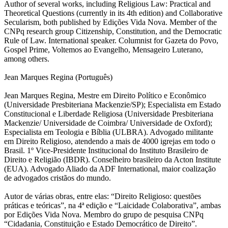
Author of several works, including Religious Law: Practical and
Theoretical Questions (currently in its 4th edition) and Collaborative
Secularism, both published by Edições Vida Nova. Member of the
CNPq research group Citizenship, Constitution, and the Democratic
Rule of Law. International speaker. Columnist for Gazeta do Povo,
Gospel Prime, Voltemos ao Evangelho, Mensageiro Luterano,
among others.
Jean Marques Regina (Português)
Jean Marques Regina, Mestre em Direito Político e Econômico
(Universidade Presbiteriana Mackenzie/SP); Especialista em Estado
Constitucional e Liberdade Religiosa (Universidade Presbiteriana
Mackenzie/ Universidade de Coimbra/ Universidade de Oxford);
Especialista em Teologia e Bíblia (ULBRA). Advogado militante
em Direito Religioso, atendendo a mais de 4000 igrejas em todo o
Brasil. 1º Vice-Presidente Institucional do Instituto Brasileiro de
Direito e Religião (IBDR). Conselheiro brasileiro da Acton Institute
(EUA). Advogado Aliado da ADF International, maior coalização
de advogados cristãos do mundo.
Autor de várias obras, entre elas: “Direito Religioso: questões
práticas e teóricas”, na 4ª edição e “Laicidade Colaborativa”, ambas
por Edições Vida Nova. Membro do grupo de pesquisa CNPq
“Cidadania, Constituição e Estado Democrático de Direito”.