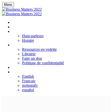
Menu
ACCUEIL
REGISTRE
DÉTAILS DE LA CONFÉRENCE
Haut-parleurs
Horaire
RESSOURCES
Ressources en vedette
Librairie
Faire un don
Politique de confidentialité
S'IDENTIFIER
LANGUE
English
Français
português
español