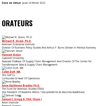
Date de début:
jeudi 24 février 2022
ORATEURS
Michael R. Strain, Ph.D.
American Enterprise Institute
Director Of Economic Policy Studies And Arthur F. Burns Scholar In Political Economy
Hannah Stolze
Lipscomb University
Associate Professor Of Supply Chain Management And Director Of The Center For
Transformative Sales & Supply Chain Management
Collin Duff, MA
Stix Golf Co
Co-Founder & Head Of Operations
Anne Rathbone Bradley Ph.D.
The Fund For American Studies (TFAS)
Vice President Of Academic Affairs / Vice-presidente de Assuntos Acadêmicos
Samuel J. Gregg D. Phil. (Oxon.)
Acton Institute
Research Director