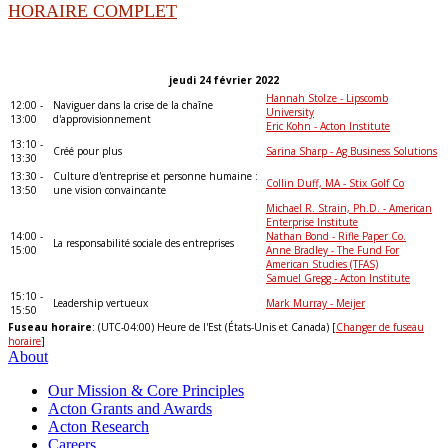
HORAIRE COMPLET
jeudi 24 février 2022
Hannah Stolze - Lipscomb
12:00 -
Naviguer dans la crise de la chaîne
University
13:00
d'approvisionnement
Eric Kohn - Acton Institute
13:10 -
Créé pour plus
Sarina Sharp - Ag Business Solutions
13:30
13:30 -
Culture d'entreprise et personne humaine :
Collin Duff, MA - Stix Golf Co
13:50
une vision convaincante
Michael R. Strain, Ph.D. - American
Enterprise Institute
14:00 -
Nathan Bond - Rifle Paper Co.
La responsabilité sociale des entreprises
15:00
Anne Bradley - The Fund For
American Studies (TFAS)
Samuel Gregg - Acton Institute
15:10 -
Leadership vertueux
Mark Murray - Meijer
15:50
Fuseau horaire
: (UTC-04:00) Heure de l'Est (États-Unis et Canada) [
Changer de fuseau
horaire
]
About
Our Mission & Core Principles
Acton Grants and Awards
Acton Research
Careers